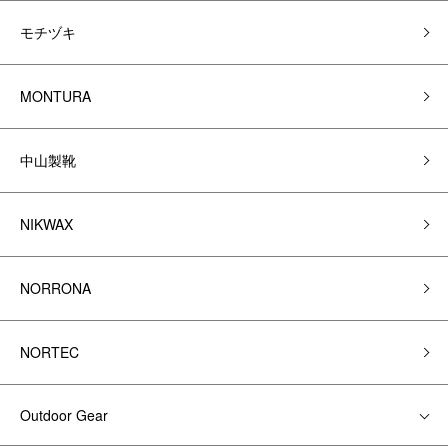
モチヅキ
MONTURA
中山製靴
NIKWAX
NORRONA
NORTEC
Outdoor Gear