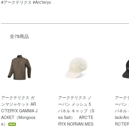
#アークテリクス #Arc'teryx
全78商品
アークテリクス ガ
アークテリクス ノ
アーク
ンマジャケット AR
ーバン メッシュ 5
ーバン 
C'TERYX GAMMA J
パネル キャップ（S
パネル
ACKET（Mongoos
ea Salt） ARC'TE
lack/Ar
e）
RYX NORVAN MES
RC'TE