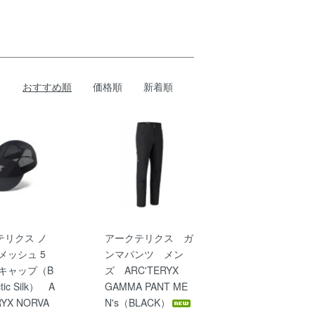
おすすめ順
価格順
新着順
テリクス ノ
アークテリクス ガ
メッシュ 5
ンマパンツ メン
 キャップ（B
ズ ARC'TERYX
ctic Silk） A
GAMMA PANT ME
RYX NORVA
N's（BLACK）