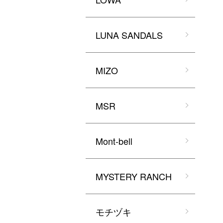
LUNA SANDALS
MIZO
MSR
Mont-bell
MYSTERY RANCH
モチヅキ