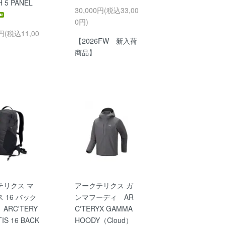
 5 PANEL
30,000円(税込33,00
0円)
0円(税込11,00
【2026FW 新入荷
商品】
テリクス マ
アークテリクス ガ
 16 バック
ンマフーディ AR
ARC'TERY
C'TERYX GAMMA
IS 16 BACK
HOODY（Cloud）