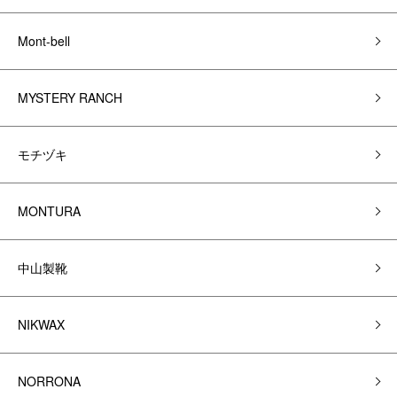
Mont-bell
MYSTERY RANCH
モチヅキ
MONTURA
中山製靴
NIKWAX
NORRONA