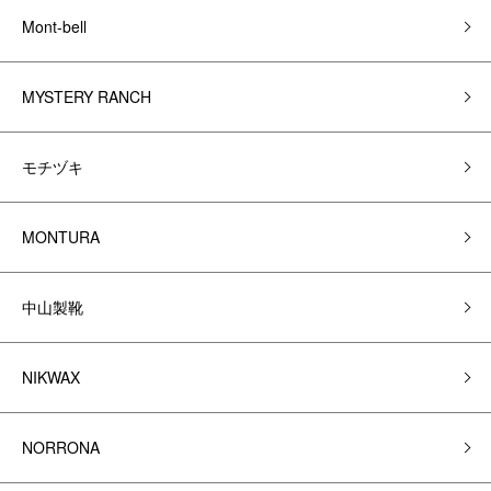
Mont-bell
MYSTERY RANCH
モチヅキ
MONTURA
中山製靴
NIKWAX
NORRONA