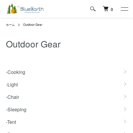
0
ホーム
Outdoor Gear
Outdoor Gear
カテゴリー一覧
-Cooking
-Light
-Chair
-Sleeping
-Tent