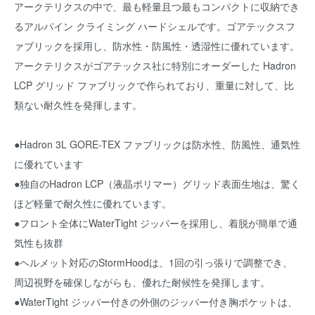
アークテリクスの中で、最も軽量且つ最もコンパクトに収納でき
るアルパイン クライミング ハードシェルです。ゴアテックスフ
ァブリックを採用し、防水性・防風性・透湿性に優れています。
アークテリクスがゴアテックス社に特別にオーダーした Hadron
LCP グリッド ファブリックで作られており、重量に対して、比
類ない耐久性を発揮します。
●Hadron 3L GORE-TEX ファブリックは防水性、防風性、通気性
に優れています
●独自のHadron LCP（液晶ポリマー）グリッド表面生地は、驚く
ほど軽量で耐久性に優れています。
●フロント全体にWaterTight ジッパーを採用し、着脱が簡単で通
気性も抜群
●ヘルメット対応のStormHoodは、1回の引っ張りで調整でき、
周辺視野を確保しながらも、優れた耐候性を発揮します。
●WaterTight ジッパー付きの外側のジッパー付き胸ポケットは、