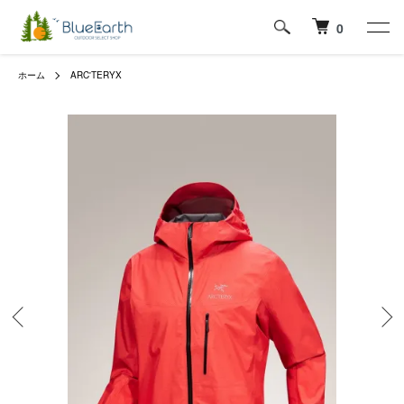
0
ホーム
ARC'TERYX