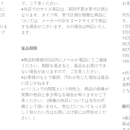
1
で、ご了承ください。
お
達に
●当店でのサイズ表記は、原則平置き実寸計測と
送日
なります。タイツ等、実寸計測が困難な商品に
代
ついては、メーカーの示すヌードサイズで表記
す
りま
する場合がございます。その場合は特記いたし
1万
ップ
ます。
3万
10
30
返品期限
50
10
●商品到着後2日以内にメールか電話にてご連絡
10
ください。期限を過ぎると、返品をお受けでき
ない場合がありますので、ご注意ください。
※
●お客様のもとで破損、汚れが生じた場合は返品
ま
に応じかねます。
送
※パソコンでの閲覧という特性上、商品の画像が
と
実際の色目と多少異なる場合が有りますがご了
承ください。 (画像の色目については当方の不
備として扱いません。色などについてもっと詳
銀
しく知りたい方はお買い上げ前にお問合せくだ
さい。)
※
振
き