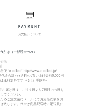
PAYMENT
お支払いについて
品代引き（一部現金のみ）
金引換
者]
 "e collect" http://www.e-collect.jp/
品代金合計)＋(送料※お買い上げ金額5,000円
は送料無料です)＋(代引手数料)
商品お届け日は、ご注文日より7日以内の日を
定してください。
のためご注文後にメールにてお支払総額をお
らせ致します。代金は商品配送時に配送員に