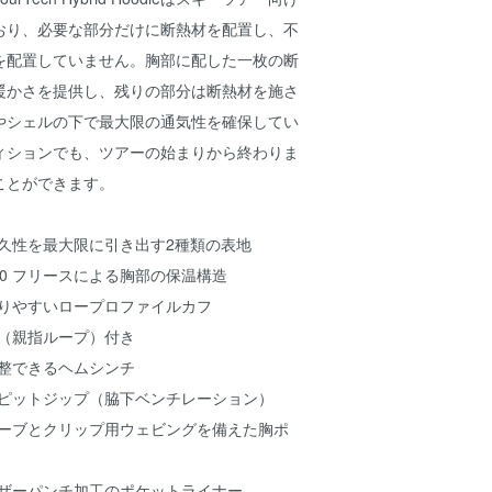
おり、必要な部分だけに断熱材を配置し、不
を配置していません。胸部に配した一枚の断
暖かさを提供し、残りの部分は断熱材を施さ
やシェルの下で最大限の通気性を確保してい
ィションでも、ツアーの始まりから終わりま
ことができます。
耐久性を最大限に引き出す2種類の表地
pha™ 60 フリースによる胸部の保温構造
まりやすいロープロファイルカフ
プ（親指ループ）付き
調整できるヘムシンチ
なピットジップ（脇下ベンチレーション）
リーブとクリップ用ウェビングを備えた胸ポ
ーザーパンチ加工のポケットライナー