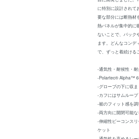
に特別に設計されて
要な部分には断熱材
熱パネルが集中的に
ないことで、パック
ます。どんなコンデ
で、ずっと着続ける
-通気性・耐候性・
-Polartec® Al
-グローブの下に収
-カフにはサムルー
-裾のフィット感を
-両方向に開閉可能
-伸縮性ビーコンス
ケット
-通気性を高めるレ