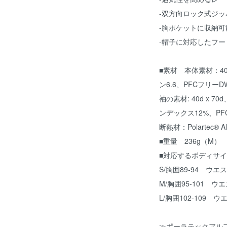
-双方向ロック式ジッ
-胸ポケットに収納
-帽子に対応したフー
■素材 本体素材：40d
ン6.6、PFCフリーD
袖の素材: 40d x 
ンデックス12%、PF
断熱材：Polartec® Al
■重量 236g（M）
■対応するボディサイ
S/胸囲89-94 ウエス
M/胸囲95-101 ウエ
L/胸囲102-109 ウ
≫ポーラテックアル