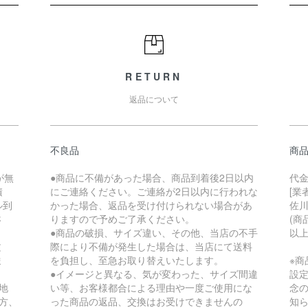
RETURN
返品について
不良品
商
が無
●商品に不備があった場合、商品到着後2日以内
代
積
にご連絡ください。ご連絡が2日以内に行われな
[業
ル到
かった場合、返品を受け付けられない場合があ
佐川急便
さ
りますので予めご了承ください。
(商
●商品の破損、サイズ違い、その他、当店の不手
以上
文
際により不備が発生した場合は、当店にて送料
ま
を負担し、至急お取り替えいたします。
※
。
●イメージと異なる、気が変わった、サイズ間違
設
地
い等、お客様都合による理由や一度ご使用にな
念
方、
った商品の返品、交換はお受けできませんの
知