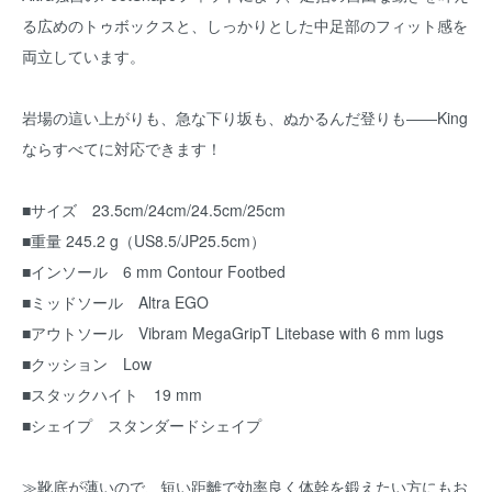
る広めのトゥボックスと、しっかりとした中足部のフィット感を
両立しています。
岩場の這い上がりも、急な下り坂も、ぬかるんだ登りも――King
ならすべてに対応できます！
■サイズ 23.5cm/24cm/24.5cm/25cm
■重量 245.2 g（US8.5/JP25.5cm）
■インソール 6 mm Contour Footbed
■ミッドソール Altra EGO
■アウトソール Vibram MegaGripT Litebase with 6 mm lugs
■クッション Low
■スタックハイト 19 mm
■シェイプ スタンダードシェイプ
≫靴底が薄いので、短い距離で効率良く体幹を鍛えたい方にもお