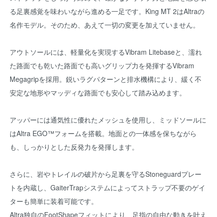
る足裏感覚を味わいながら進める一足です。King MT 2はAltraの
名作モデル。そのため、あえて一切の変更を加えていません。
アウトソールには、軽量化を実現するVibram Litebaseと、濡れ
た路面でも乾いた路面でも高いグリップ力を発揮するVibram
Megagripを採用。鋭いラグパターンと排水機構により、緩く不
安定な地形やマッディな路面でも安心して踏み込めます。
アッパーには通気性に優れたメッシュを使用し、ミッドソールに
はAltra EGO™フォームを搭載。地面との一体感を保ちながら
も、しっかりとした反発力を発揮します。
さらに、岩やトレイルの破片から足裏を守るStoneguardプレー
トを内蔵し、GaiterTrapシステムによってストラップ不要のゲイ
ターも簡単に装着可能です。
Altra独自のFootShapeフィットにより、足指の自由な動きを叶え