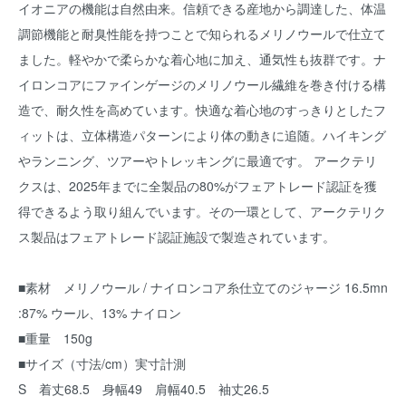
イオニアの機能は自然由来。信頼できる産地から調達した、体温
調節機能と耐臭性能を持つことで知られるメリノウールで仕立て
ました。軽やかで柔らかな着心地に加え、通気性も抜群です。ナ
イロンコアにファインゲージのメリノウール繊維を巻き付ける構
造で、耐久性を高めています。快適な着心地のすっきりとしたフ
ィットは、立体構造パターンにより体の動きに追随。ハイキング
やランニング、ツアーやトレッキングに最適です。 アークテリ
クスは、2025年までに全製品の80%がフェアトレード認証を獲
得できるよう取り組んでいます。その一環として、アークテリク
ス製品はフェアトレード認証施設で製造されています。
■素材 メリノウール / ナイロンコア糸仕立てのジャージ 16.5mn
:87% ウール、13% ナイロン
■重量 150g
■サイズ（寸法/cm）実寸計測
S 着丈68.5 身幅49 肩幅40.5 袖丈26.5