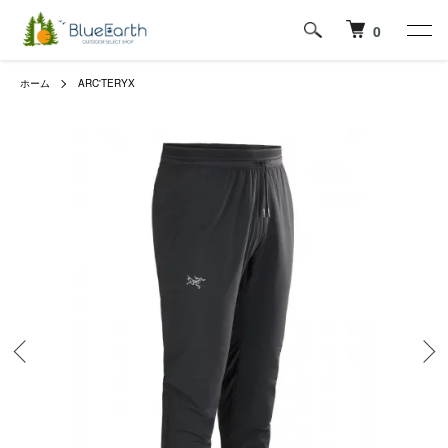
0
ホーム
ARC'TERYX