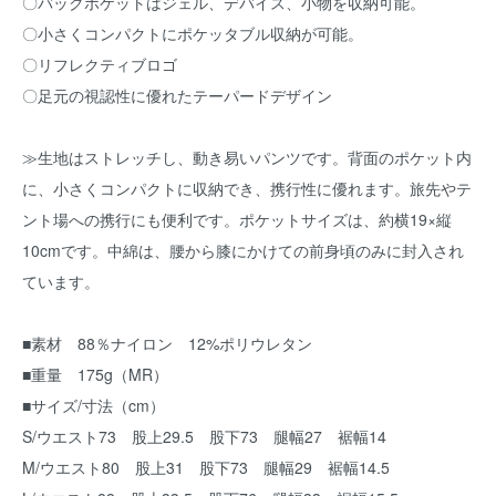
〇バックポケットはジェル、デバイス、小物を収納可能。
〇小さくコンパクトにポケッタブル収納が可能。
〇リフレクティブロゴ
〇足元の視認性に優れたテーパードデザイン
≫生地はストレッチし、動き易いパンツです。背面のポケット内
に、小さくコンパクトに収納でき、携行性に優れます。旅先やテ
ント場への携行にも便利です。ポケットサイズは、約横19×縦
10cmです。中綿は、腰から膝にかけての前身頃のみに封入され
ています。
■素材 88％ナイロン 12%ポリウレタン
■重量 175g（MR）
■サイズ/寸法（cm）
S/ウエスト73 股上29.5 股下73 腿幅27 裾幅14
M/ウエスト80 股上31 股下73 腿幅29 裾幅14.5