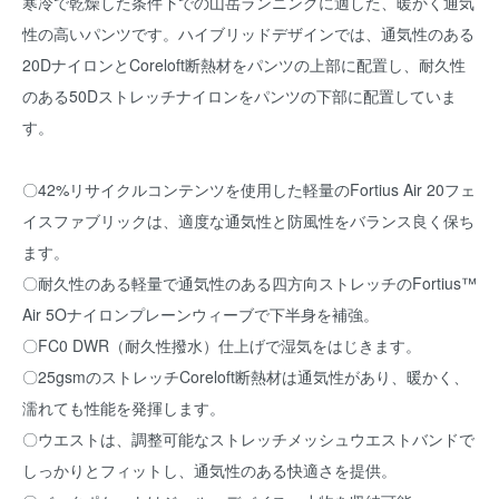
寒冷で乾燥した条件下での山岳ランニングに適した、暖かく通気
性の高いパンツです。ハイブリッドデザインでは、通気性のある
20DナイロンとCoreloft断熱材をパンツの上部に配置し、耐久性
のある50Dストレッチナイロンをパンツの下部に配置していま
す。
〇42%リサイクルコンテンツを使用した軽量のFortius Air 20フェ
イスファブリックは、適度な通気性と防風性をバランス良く保ち
ます。
〇耐久性のある軽量で通気性のある四方向ストレッチのFortius™
Air 5Oナイロンプレーンウィーブで下半身を補強。
〇FC0 DWR（耐久性撥水）仕上げで湿気をはじきます。
〇25gsmのストレッチCoreloft断熱材は通気性があり、暖かく、
濡れても性能を発揮します。
〇ウエストは、調整可能なストレッチメッシュウエストバンドで
しっかりとフィットし、通気性のある快適さを提供。